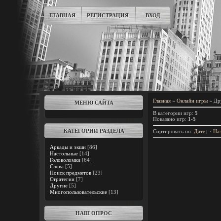
ГЛАВНАЯ
РЕГИСТРАЦИЯ
ВХОД
Главная
»
Онлайн игры
» Др
МЕНЮ САЙТА
В категории игр
:
5
Показано игр
:
1-5
КАТЕГОРИИ РАЗДЕЛА
Сортировать по
:
Дате
·
На
Аркады и экшн
[86]
Настольные
[14]
Головоломки
[64]
Слова
[5]
Поиск предметов
[23]
Стратегии
[7]
Другие
[5]
Многопользовательские
[13]
НАШ ОПРОС