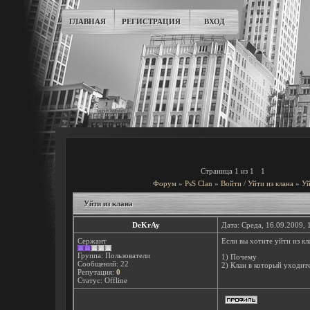
ГЛАВНАЯ
РЕГИСТРАЦИЯ
ВХОД
Страница
1
из
1
1
Форум
»
PsS Clan
»
Войти / Уйти из клана
»
Уй
Уйти из клана
DeKrAy
Дата: Среда, 16.09.2009,
Сержант
Если вы хотите уйти из кл
Группа: Пользователи
1) Почему
Сообщений:
22
2) Клан в который уходит
Репутация:
0
Статус:
Offline