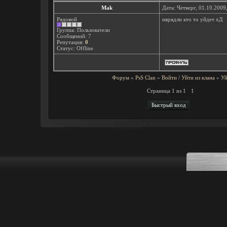
Mak
Дата: Четверг, 01.10.2009
Рядовой
нврядли кто то уйдет хД
Группа: Пользователи
Сообщений:
7
Репутация:
0
Статус:
Offline
Форум
»
PsS Clan
»
Войти / Уйти из клана
»
Уй
Страница
1
из
1
1