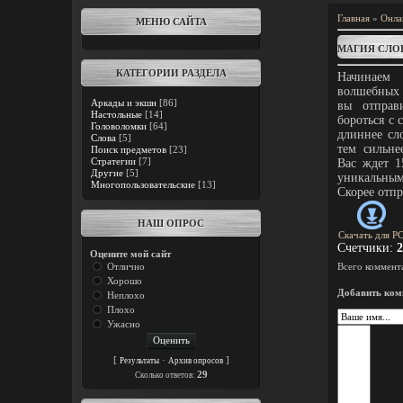
Главная
»
Онла
МЕНЮ САЙТА
МАГИЯ СЛО
КАТЕГОРИИ РАЗДЕЛА
Начинаем
волшебных 
Аркады и экшн
[86]
вы отправи
Настольные
[14]
бороться с 
Головоломки
[64]
длиннее сл
Слова
[5]
тем сильне
Поиск предметов
[23]
Стратегии
[7]
Вас ждет 1
Другие
[5]
уникальны
Многопользовательские
[13]
Скорее отп
НАШ ОПРОС
Скачать для
P
Счетчики
:
2
Оцените мой сайт
Отлично
Всего коммент
Хорошо
Добавить ком
Неплохо
Плохо
Ужасно
[
·
]
Результаты
Архив опросов
29
Cколько ответов: