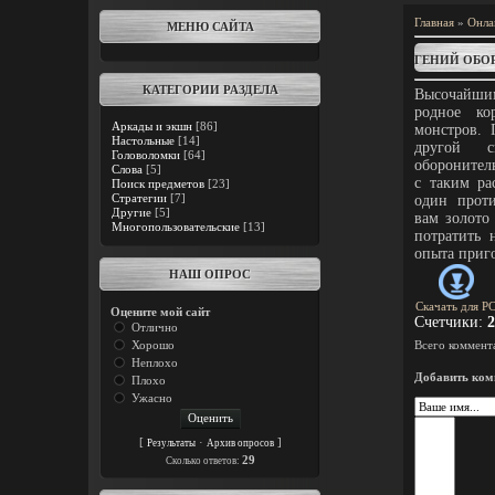
Главная
»
Онла
МЕНЮ САЙТА
ГЕНИЙ ОБО
КАТЕГОРИИ РАЗДЕЛА
Высочайшим
родное ко
Аркады и экшн
[86]
монстров. 
Настольные
[14]
другой с
Головоломки
[64]
оборонител
Слова
[5]
с таким ра
Поиск предметов
[23]
Стратегии
[7]
один проти
Другие
[5]
вам золото
Многопользовательские
[13]
потратить 
опыта приго
НАШ ОПРОС
Скачать для
P
Оцените мой сайт
Счетчики
:
2
Отлично
Хорошо
Всего коммент
Неплохо
Добавить ком
Плохо
Ужасно
[
·
]
Результаты
Архив опросов
29
Cколько ответов: