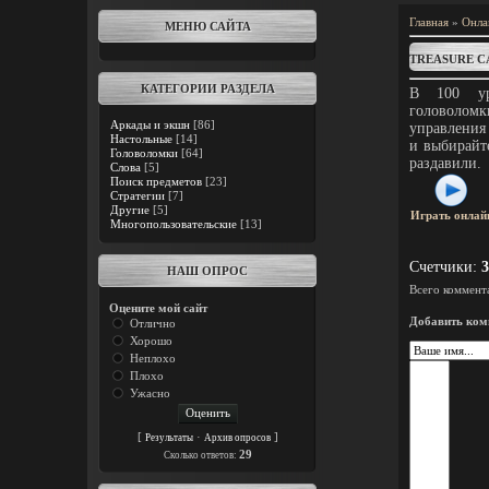
Главная
»
Онла
МЕНЮ САЙТА
TREASURE C
КАТЕГОРИИ РАЗДЕЛА
В 100 ур
головолом
Аркады и экшн
[86]
управления
Настольные
[14]
и выбирайте
Головоломки
[64]
раздавили.
Слова
[5]
Поиск предметов
[23]
Стратегии
[7]
Другие
[5]
Играть онлай
Многопользовательские
[13]
Счетчики
:
3
НАШ ОПРОС
Всего коммент
Оцените мой сайт
Добавить ком
Отлично
Хорошо
Неплохо
Плохо
Ужасно
[
·
]
Результаты
Архив опросов
29
Cколько ответов: