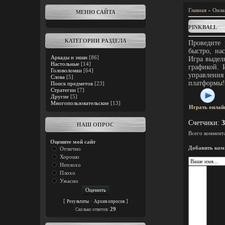
Главная
»
Онла
МЕНЮ САЙТА
PINKBALL
КАТЕГОРИИ РАЗДЕЛА
Проведите 
быстро, на
Аркады и экшн
[86]
Игра выдел
Настольные
[14]
графикой. 
Головоломки
[64]
управлен
Слова
[5]
платформы!
Поиск предметов
[23]
Стратегии
[7]
Другие
[5]
Многопользовательские
[13]
Играть онлай
Счетчики
:
3
НАШ ОПРОС
Всего коммент
Оцените мой сайт
Добавить ком
Отлично
Хорошо
Неплохо
Плохо
Ужасно
[
·
]
Результаты
Архив опросов
29
Cколько ответов: