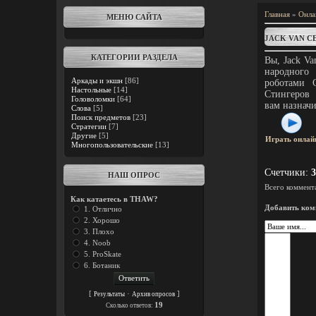
Главная
»
Онла
МЕНЮ САЙТА
JACK VAN CE
КАТЕГОРИИ РАЗДЕЛА
Вы, Jack Va
народного
Аркады и экшн
[86]
роботами 
Настольные
[14]
Стингеров 
Головоломки
[64]
вам назначи
Слова
[5]
Поиск предметов
[23]
Стратегии
[7]
Другие
[5]
Играть онлай
Многопользовательские
[13]
Счетчики
:
3
НАШ ОПРОС
Всего коммент
Как катаетесь в THAW?
Добавить ком
1. Отлично
2. Хорошо
3. Плохо
4. Noob
5. ProSkate
6. Ботаник
[
·
]
Результаты
Архив опросов
19
Cколько ответов: