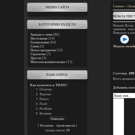
Главная
»
Онла
МЕНЮ САЙТА
BOWJA THE N
КАТЕГОРИИ РАЗДЕЛА
Ниндзя Bowja 
экшеном игре
Наведите и кл
Аркады и экшн
[86]
Настольные
[14]
Головоломки
[64]
Слова
[5]
Играть онлай
Поиск предметов
[23]
Стратегии
[7]
Другие
[5]
Многопользовательские
[13]
Счетчики
:
290
/
НАШ ОПРОС
Всего коммент
Как катаетесь в THAW?
Добавить ком
1. Отлично
2. Хорошо
3. Плохо
4. Noob
5. ProSkate
6. Ботаник
[
·
]
Результаты
Архив опросов
19
Cколько ответов: