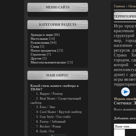
Главная
»
Онла
МЕНЮ САЙТА
ТЕРРИТОРИ
КАТЕГОРИИ РАЗДЕЛА
Игра предс
красочным
Аркады и экшн
[86]
структурой
Настольные
[14]
мир, горо
Головоломки
[64]
население 
Слова
[5]
ресурсов д
Поиск предметов
[23]
Стратегии
[7]
Страна Х
Другие
[5]
городом, гд
Многопользовательские
[13]
которой 
интеллект
душе) с др
НАШ ОПРОС
игры являет
территорию
Какой стиль вашего скейтера в
THAW?
1. Rapper / Рэппер
2. Real Skater / Существующий
Играть онлай
скейтер
Счетчики
:
3
3. Emo / Эмо
Всего коммент
4. Cool Skater / Крутой скейтер
5. Gop Style / Гоп стайл
Добавить ком
6. Funny / Забавный
7. Rocker / Рокер
8. Goth / Гот