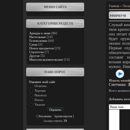
Главная
»
Онла
МЕНЮ САЙТА
ЭФИРИУМ
КАТЕГОРИИ РАЗДЕЛА
Слушай вним
твоя крепос
Аркады и экшн
[86]
она летает 
Настольные
[14]
будет оруж
Головоломки
[64]
океане пол
Слова
[5]
Первые отд
Поиск предметов
[23]
Стратегии
[7]
обязатель
Другие
[5]
составят 
Многопользовательские
[13]
возьми кора
нужно, Нав
НАШ ОПРОС
Играть онлай
Оцените мой сайт
Счетчики
:
3
Отлично
Хорошо
Всего коммент
Неплохо
Добавить ком
Плохо
Ужасно
[
·
]
Результаты
Архив опросов
29
Cколько ответов: