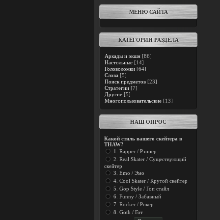
МЕНЮ САЙТА
КАТЕГОРИИ РАЗДЕЛА
Аркады и экшн
[86]
Настольные
[14]
Головоломки
[64]
Слова
[5]
Поиск предметов
[23]
Стратегии
[7]
Другие
[5]
Многопользовательские
[13]
НАШ ОПРОС
Какой стиль вашего скейтера в
THAW?
1. Rapper / Рэппер
2. Real Skater / Существующий
скейтер
3. Emo / Эмо
4. Cool Skater / Крутой скейтер
5. Gop Style / Гоп стайл
6. Funny / Забавный
7. Rocker / Рокер
8. Goth / Гот