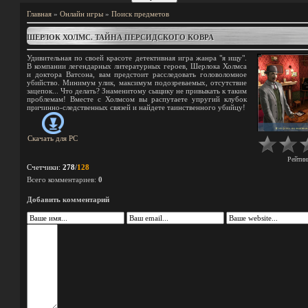
Главная
»
Онлайн игры
»
Поиск предметов
ШЕРЛОК ХОЛМС. ТАЙНА ПЕРСИДСКОГО КОВРА
Удивительная по своей красоте детективная игра жанра "я ищу".
В компании легендарных литературных героев, Шерлока Холмса
и доктора Ватсона, вам предстоит расследовать головоломное
убийство. Минимум улик, максимум подозреваемых, отсутствие
зацепок... Что делать? Знаменитому сыщику не привыкать к таким
проблемам! Вместе с Холмсом вы распутаете упругий клубок
причинно-следственных связей и найдете таинственного убийцу!
Скачать для
PC
Рейтин
Счетчики
:
278
/
128
Всего комментариев
:
0
Добавить комментарий