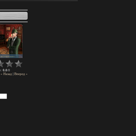
0.0
0
г
:
/
« Назад
|
Вперед »