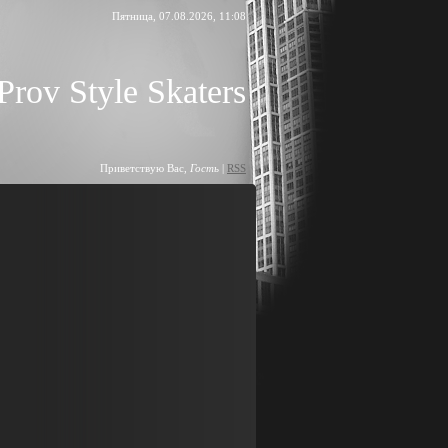
Пятница, 07.08.2026, 11:08
Prov Style Skaters
Приветствую Вас
,
Гость
|
RSS