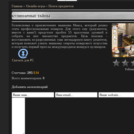
Главная
»
Онлайн игры
»
Поиск предметов
КУЛИНАРНЫЕ ТАЙНЫ
Головоломка о приключениях мышонка Макса, который решил
стать профессиональным поваром. Для этого ему (разумеется,
вместе с вами!) предстоит пройти 55 красочных уровней и
собрать на них множество предметов. Цель поисков -
восстановить из разрозненных глав легендарную книгу рецептов,
которая поможет узнать мышонку секреты поварского искусства
и получить первый приз на международном конкурсе кулинаров.
Скачать для
PC
Рейтин
Счетчики
:
295
/
134
Всего комментариев
:
0
Добавить комментарий