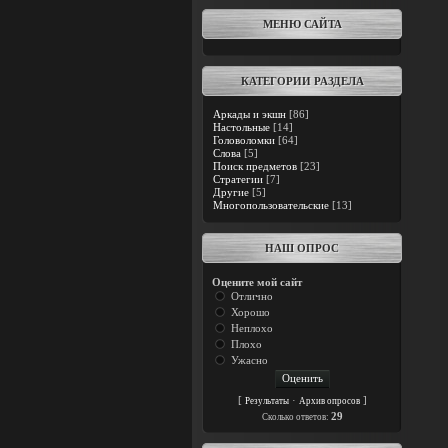
МЕНЮ САЙТА
КАТЕГОРИИ РАЗДЕЛА
Аркады и экшн
[86]
Настольные
[14]
Головоломки
[64]
Слова
[5]
Поиск предметов
[23]
Стратегии
[7]
Другие
[5]
Многопользовательские
[13]
НАШ ОПРОС
Оцените мой сайт
Отлично
Хорошо
Неплохо
Плохо
Ужасно
[
·
]
Результаты
Архив опросов
29
Cколько ответов: