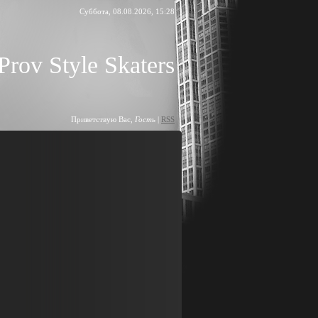
Суббота, 08.08.2026, 15:28
Prov Style Skaters
Приветствую Вас
,
Гость
|
RSS