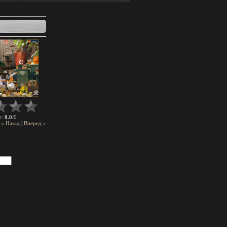
0.0
0
г
:
/
« Назад
|
Вперед »