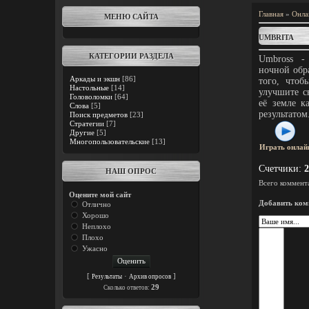
Главная
»
Онла
МЕНЮ САЙТА
UMBRITA
КАТЕГОРИИ РАЗДЕЛА
Umbross -
ночной обр
Аркады и экшн
[86]
того, чтоб
Настольные
[14]
улучшите с
Головоломки
[64]
её земле к
Слова
[5]
результатом
Поиск предметов
[23]
Стратегии
[7]
Другие
[5]
Многопользовательские
[13]
Играть онлай
Счетчики
:
2
НАШ ОПРОС
Всего коммент
Оцените мой сайт
Добавить ком
Отлично
Хорошо
Неплохо
Плохо
Ужасно
[
·
]
Результаты
Архив опросов
29
Cколько ответов: