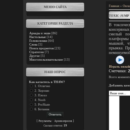
Главная
»
Онла
МЕНЮ САЙТА
TOXIC JUMP
КАТЕГОРИИ РАЗДЕЛА
В токсичес
консервных
Аркады и экшн
[86]
смелый по
Настольные
[14]
платформы 
Головоломки
[64]
мышкой, ч
Слова
[5]
прыжка. Пр
Поиск предметов
[23]
Стратегии
[7]
неминуемой
Другие
[5]
Многопользовательские
[13]
Играть онлай
Счетчики
:
2
НАШ ОПРОС
Всего коммент
Как катаетесь в THAW?
Добавить ком
1. Отлично
2. Хорошо
3. Плохо
4. Noob
5. ProSkate
6. Ботаник
[
·
]
Результаты
Архив опросов
19
Cколько ответов: