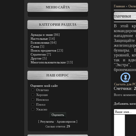
Главная
»
Онла
МЕНЮ САЙТА
ТАНЧИКИ
КАТЕГОРИИ РАЗДЕЛА
В этой кр
командиром
Аркады и экшн
[86]
нападение 
Настольные
[14]
Защищайте
Головоломки
[64]
железнодо
Слова
[5]
бункеры. 
Поиск предметов
[23]
Стратегии
[7]
уровней, к
Другие
[5]
так и вдв
Многопользовательские
[13]
"Экстра"
бронемашин
НАШ ОПРОС
Скачать для
P
Оцените мой сайт
Счетчики
:
2
Отлично
Хорошо
Всего коммент
Неплохо
Добавить ком
Плохо
Ужасно
[
·
]
Результаты
Архив опросов
29
Cколько ответов: