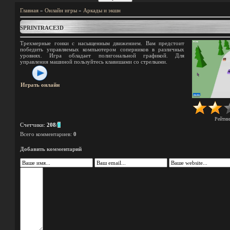
Главная
»
Онлайн игры
»
Аркады и экшн
SPRINTRACE3D
Трехмерные гонки с насыщенным движением. Вам предстоит
победить управляемых компьютером соперников в различных
уровнях. Игра обладает полигональной графикой. Для
управления машиной пользуйтесь клавишами со стрелками.
Играть онлайн
Рейтин
Счетчики
:
208
/
8
Всего комментариев
:
0
Добавить комментарий