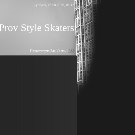
Суббота, 08.08.2026, 08:42
Prov Style Skaters
Приветствую Вас
,
Гость
|
RSS