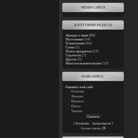
МЕНЮ САЙТА
КАТЕГОРИИ РАЗДЕЛА
Аркады и экшн
[86]
Настольные
[14]
Головоломки
[64]
Слова
[5]
Поиск предметов
[23]
Стратегии
[7]
Другие
[5]
Многопользовательские
[13]
НАШ ОПРОС
Оцените мой сайт
Отлично
Хорошо
Неплохо
Плохо
Ужасно
[
·
]
Результаты
Архив опросов
29
Cколько ответов: