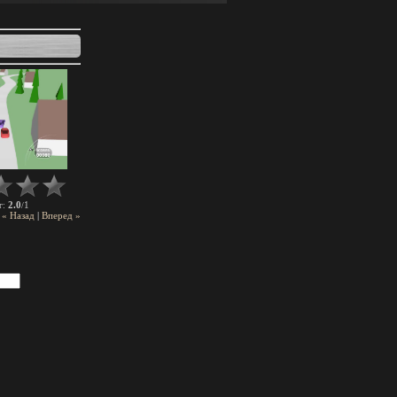
2.0
1
г
:
/
« Назад
|
Вперед »