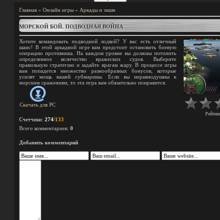
Главная
»
Онлайн игры
»
Аркады и экшн
МОРСКОЙ БОЙ. ПОДВОДНАЯ ВОЙНА
Хотите командовать подводной лодкой? У вас есть отличный
шанс! В этой аркадной игре вам предстоит остановить боевую
операцию противника. На каждом уровне вы должны потопить
определенное количество вражеских судов. Выберите
правильную стратегию и задайте врагам жару. В процессе игры
вам попадется множество разнообразных бонусов, которые
усилят мощь вашей субмарины. Если вы неравнодушны к
морским сражениям, то эта игра вам обязательно понравится.
Скачать для
PC
Рейтин
Счетчики
:
274
/
133
Всего комментариев
:
0
Добавить комментарий