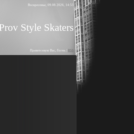
Воскресенье, 09.08.2026, 14:53
Prov Style Skaters
Приветствую Вас
,
Гость
|
RSS