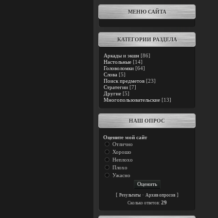
МЕНЮ САЙТА
КАТЕГОРИИ РАЗДЕЛА
Аркады и экшн
[86]
Настольные
[14]
Головоломки
[64]
Слова
[5]
Поиск предметов
[23]
Стратегии
[7]
Другие
[5]
Многопользовательские
[13]
НАШ ОПРОС
Оцените мой сайт
Отлично
Хорошо
Неплохо
Плохо
Ужасно
[
·
]
Результаты
Архив опросов
29
Cколько ответов: