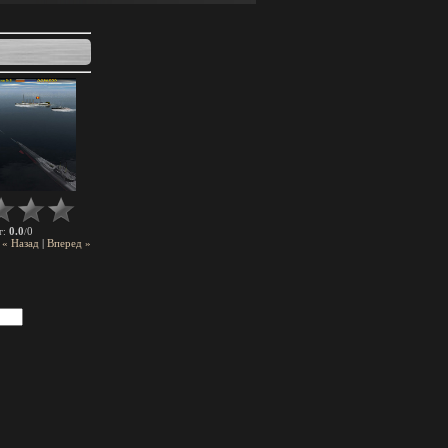
0.0
0
г
:
/
« Назад
|
Вперед »