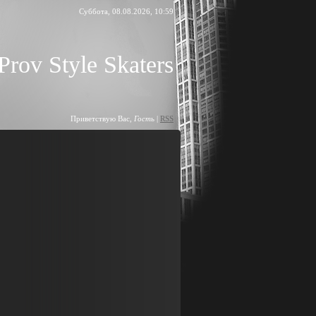
Суббота, 08.08.2026, 10:59
Prov Style Skaters
Приветствую Вас
,
Гость
|
RSS