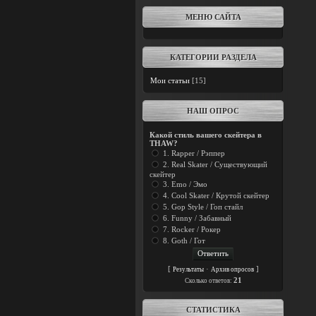
МЕНЮ САЙТА
КАТЕГОРИИ РАЗДЕЛА
Мои статьи
[15]
НАШ ОПРОС
Какой стиль вашего скейтера в
THAW?
1. Rapper / Рэппер
2. Real Skater / Существующий
скейтер
3. Emo / Эмо
4. Cool Skater / Крутой скейтер
5. Gop Style / Гоп стайл
6. Funny / Забавный
7. Rocker / Рокер
8. Goth / Гот
[
·
]
Результаты
Архив опросов
21
Cколько ответов:
СТАТИСТИКА