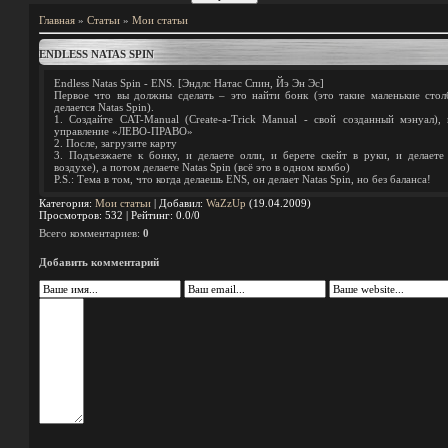
Главная
»
Статьи
»
Мои статьи
ENDLESS NATAS SPIN
Endless Natas Spin - ENS. [Эндлс Натас Спин, Йэ Эн Эс]
Первое что вы должны сделать – это найти бонк (это такие маленькие стол
делается Natas Spin).
1. Создайте CAT-Manual (Create-a-Trick Manual - свой созданный мэнуал), 
управление «ЛЕВО-ПРАВО»
2. После, загрузите карту
3. Подъезжаете к бонку, и делаете олли, и берете скейт в руки, и делаете
воздухе), а потом делаете Natas Spin (всё это в одном комбо)
P.S.: Тема в том, что когда делаешь ENS, он делает Natas Spin, но без баланса!
Категория
:
Мои статьи
|
Добавил
:
WaZzUp
(19.04.2009)
Просмотров
:
532
|
Рейтинг
:
0.0
/
0
Всего комментариев
:
0
Добавить комментарий