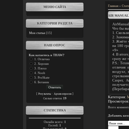
Главная
»
Стат
МЕНЮ САЙТА
AIR MANUAL
КАТЕГОРИИ РАЗДЕЛА
AirManual
Что бы вы
1. Скольз
Мои статьи
[15]
2. Зажима
3. Жмёте 
НАШ ОПРОС
на 180 гр
«9»
4. В итог
Как катаетесь в THAW?
сразу же
1. Отлично
P.S.: Тех
2. Хорошо
отличия о
3. Плохо
воздухе,
4. Noob
стрелками
5. ProSkate
Casper, A
6. Ботаник
получает
(Перебира
[
·
]
Результаты
Архив опросов
Категория
:
М
19
Cколько ответов:
Просмотров
Всего коммент
СТАТИСТИКА
Добавить ком
Онлайн всего:
1
Гостей:
1
Пользователей:
0