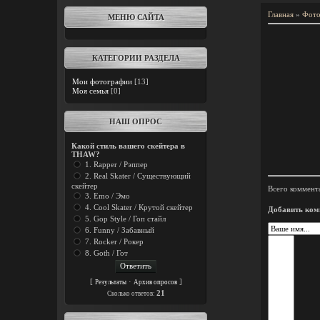
Главная
»
Фото
МЕНЮ САЙТА
КАТЕГОРИИ РАЗДЕЛА
Мои фотографии
[13]
Моя семья
[0]
НАШ ОПРОС
Какой стиль вашего скейтера в
THAW?
1. Rapper / Рэппер
2. Real Skater / Существующий
скейтер
Всего коммент
3. Emo / Эмо
4. Cool Skater / Крутой скейтер
Добавить ком
5. Gop Style / Гоп стайл
6. Funny / Забавный
7. Rocker / Рокер
8. Goth / Гот
[
·
]
Результаты
Архив опросов
21
Cколько ответов: