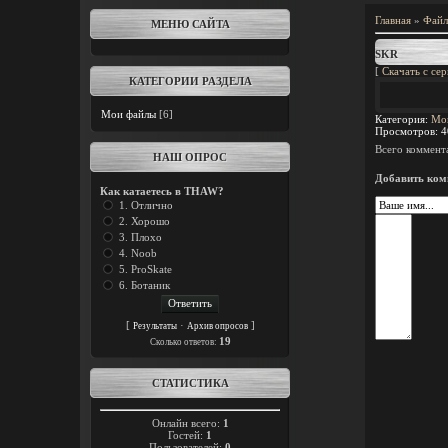
Главная
»
Фай
МЕНЮ САЙТА
SKR
[
Скачать с сер
КАТЕГОРИИ РАЗДЕЛА
Мои файлы
[6]
Категория
:
Мо
Просмотров
:
4
Всего коммент
НАШ ОПРОС
Добавить ком
Как катаетесь в THAW?
1. Отлично
2. Хорошо
3. Плохо
4. Noob
5. ProSkate
6. Ботаник
[
·
]
Результаты
Архив опросов
19
Cколько ответов:
СТАТИСТИКА
Онлайн всего:
1
Гостей:
1
Пользователей:
0