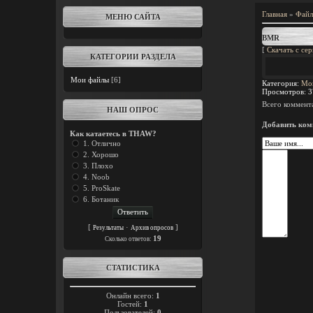
Главная
»
Фай
МЕНЮ САЙТА
BMR
[
Скачать с сер
КАТЕГОРИИ РАЗДЕЛА
Мои файлы
[6]
Категория
:
Мо
Просмотров
:
3
Всего коммент
НАШ ОПРОС
Добавить ком
Как катаетесь в THAW?
1. Отлично
2. Хорошо
3. Плохо
4. Noob
5. ProSkate
6. Ботаник
[
·
]
Результаты
Архив опросов
19
Cколько ответов:
СТАТИСТИКА
Онлайн всего:
1
Гостей:
1
Пользователей:
0