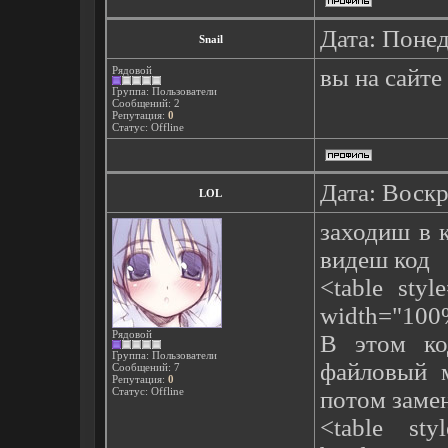
Дата: Понед
Snail
Рядовой
вы на сайте
Группа: Пользователи
Сообщений:
2
Репутация:
0
Статус:
Offline
Дата: Воскр
LOL
заходиш в 
видеш код
<table styl
width="100%
Рядовой
В этом ко
Группа: Пользователи
файловый м
Сообщений:
7
Репутация:
0
Статус:
Offline
потом замен
<table sty