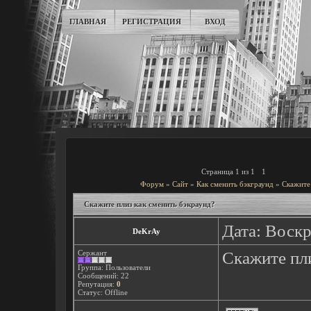
ГЛАВНАЯ
РЕГИСТРАЦИЯ
ВХОД
Страница
1
из
1
1
Форум
»
Сайт
»
Как сменить бэкграунд
»
Скажите 
Скажите плиз как сменить бэкраунд?
Дата: Воскр
DeKrAy
Сержант
Скажите пл
Группа: Пользователи
Сообщений:
22
Репутация:
0
Статус:
Offline