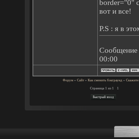
border="0" 
вот и все!
P.S : я в эт
Сообщение
00:00
Форум
»
Сайт
»
Как сменить бэкграунд
»
Скажите 
Страница
1
из
1
1