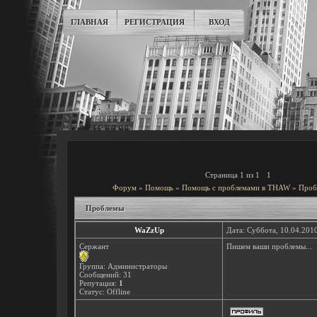
ГЛАВНАЯ
РЕГИСТРАЦИЯ
ВХОД
Страница
1
из
1
1
Форум
»
Помощь
»
Помощь с проблемами в THAW
»
Проб
Проблемы
WaZzUp
Дата: Суббота, 10.04.201
Сержант
Пишем ваши проблемы...
Группа: Администраторы
Сообщений:
31
Репутация:
1
Статус:
Offline