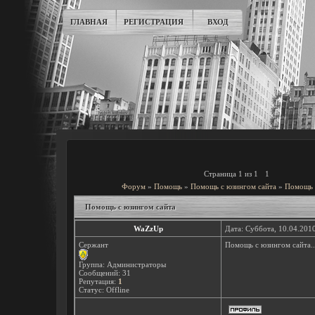
ГЛАВНАЯ
РЕГИСТРАЦИЯ
ВХОД
Страница
1
из
1
1
Форум
»
Помощь
»
Помощь с юзингом сайта
»
Помощь 
Помощь с юзингом сайта
WaZzUp
Дата: Суббота, 10.04.201
Сержант
Помощь с юзингом сайта..
Группа: Администраторы
Сообщений:
31
Репутация:
1
Статус:
Offline