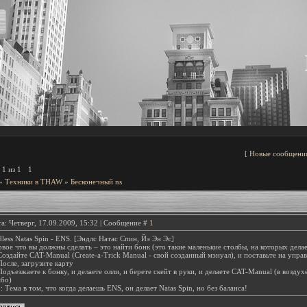
[
Новые сообщени
а
1
из
1
1
»
Техники в THAW
»
Бесконечный ns
а: Четверг, 17.09.2009, 15:32 | Сообщение #
1
less Natas Spin - ENS. [Эндлс Натас Спин, Йэ Эн Эс]
вое что вы должны сделать – это найти бонк (это такие маленькие столбы, на которых делает
Создайте CAT-Manual (Create-a-Trick Manual - свой созданный мэнуал), и поставьте на у
После, загрузите карту
Подъезжаете к бонку, и делаете олли, и берете скейт в руки, и делаете CAT-Manual (в воздухе
мбо)
.: Тема в том, что когда делаешь ENS, он делает Natas Spin, но без баланса!