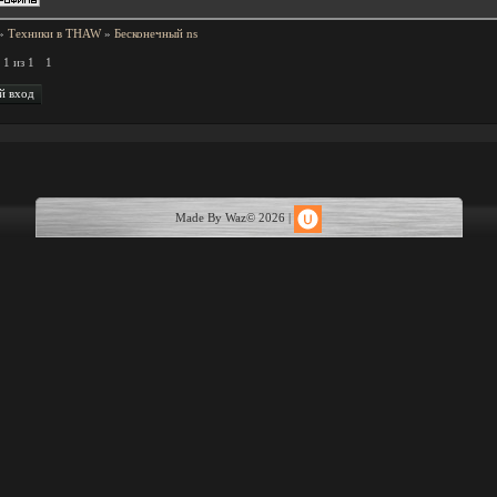
»
Техники в THAW
»
Бесконечный ns
а
1
из
1
1
Made By Waz© 2026
|