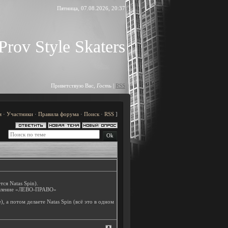
Пятница, 07.08.2026, 20:37
Prov Style Skaters
Приветствую Вас
,
Гость
|
RSS
я
·
Участники
·
Правила форума
·
Поиск
·
RSS
]
ся Natas Spin).
правление «ЛЕВО-ПРАВО»
), а потом делаете Natas Spin (всё это в одном