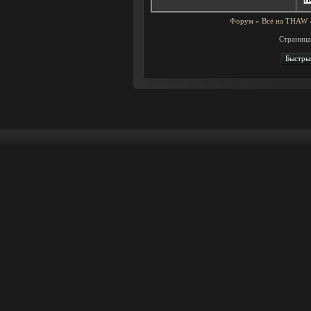
Форум
»
Всё на THAW
Страниц