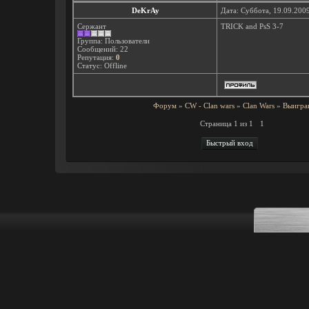
DeKrAy
Дата: Суббота, 19.09.200
Сержант
TRICK and PsS 3-7
Группа: Пользователи
Сообщений:
22
Репутация:
0
Статус:
Offline
Форум
»
CW - Clan wars
»
Clan Wars
»
Выигра
Страница
1
из
1
1