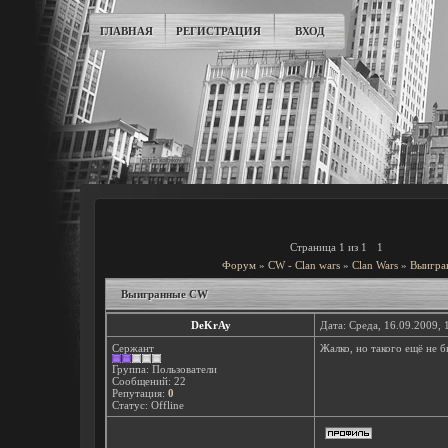
ГЛАВНАЯ
РЕГИСТРАЦИЯ
ВХОД
Страница
1
из
1
1
Форум
»
CW - Clan wars
»
Clan Wars
»
Выигра
Выигранные CW
DeKrAy
Дата: Среда, 16.09.2009,
Сержант
Жалко, но такого ещё не 
Группа: Пользователи
Сообщений:
22
Репутация:
0
Статус:
Offline